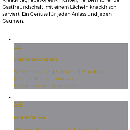
Kreativität, liebevolles Anrichten, herzerfrischende
Gastfreundschaft, mit einem Lächeln knackfrisch
serviert. Ein Genuss für jeden Anlass und jeden
Gaumen.
14€
Soljanka dekonstruiert
Schweinebauch | Schmand | Paprikaöl
| Kapern frittiert | Tomate |
Gewürzgurke I Zitronen-Chip
32€
Lammhüfte rosa
Zitronen-Bärlauch-Pesto | Pimientos |