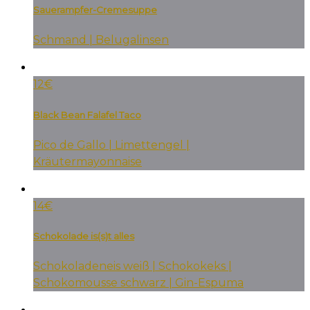
Sauerampfer-Cremesuppe
Schmand | Belugalinsen
12€
Black Bean Falafel Taco
Pico de Gallo | Limettengel |
Kräutermayonnaise
14€
Schokolade is(s)t alles
Schokoladeneis weiß | Schokokeks |
Schokomousse schwarz | Gin-Espuma