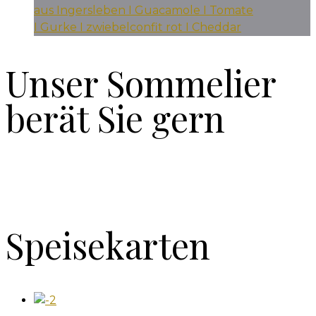
aus Ingersleben I Guacamole I Tomate
I Gurke I zwiebelconfit rot I Cheddar
Unser Sommelier
berät Sie gern
Speisekarten