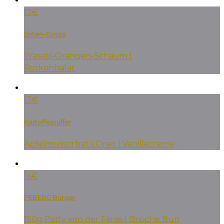
13€
Enten-Gyoza
Wasabi-Orangen-Schaum |
Rotkohlsalat
13€
Kartoffelpuffer
Apfelmussorbet | Oreo | Vanillecreme
16€
PEBERG Burger
150g Patty von der Färse I Brioche Bun