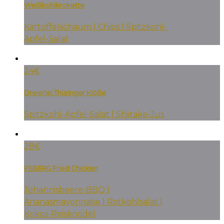
Weißkohlkrokette
Kartoffelschaum | Chips | Spitzkohl-
Apfel-Salat
24€
Dreierlei Thüringer Klöße
Spitzkohl-Apfel-Salat | Shiitake-Jus
28€
PEBERG Fried Chicken
Johannisbeere-BBQ |
Ananasmayonnaise | Rotkohlsalat |
Kokos-Reisknödel