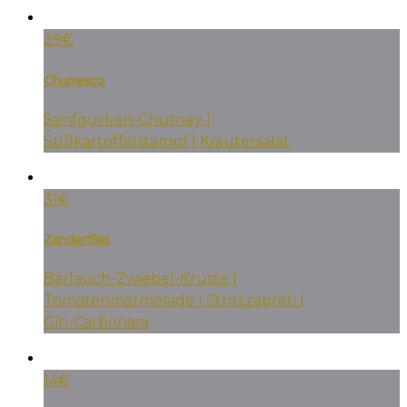
29€
Churrasco
Senfgurken-Chutney |
Süßkartoffelstampf | Kräutersalat
31€
Zanderfilet
Bärlauch-Zwiebel-Kruste |
Tomatenmarmelade | Strozzapreti |
Gin-Carbonara
14€