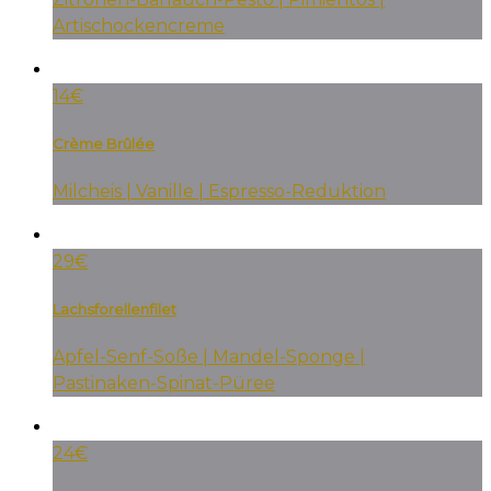
Artischockencreme
14€
Crème Brûlée
Milcheis | Vanille | Espresso-Reduktion
29€
Lachsforellenfilet
Apfel-Senf-Soße | Mandel-Sponge |
Pastinaken-Spinat-Püree
24€