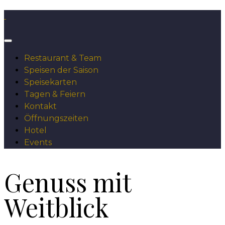
Restaurant & Team
Speisen der Saison
Speisekarten
Tagen & Feiern
Kontakt
Öffnungszeiten
Hotel
Events
Genuss mit
Weitblick