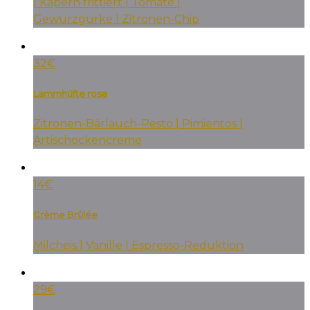
| Kapern frittiert | Tomate |
Gewürzgurke I Zitronen-Chip
32€
Lammhüfte rosa
Zitronen-Bärlauch-Pesto | Pimientos |
Artischockencreme
14€
Crème Brûlée
Milcheis | Vanille | Espresso-Reduktion
29€