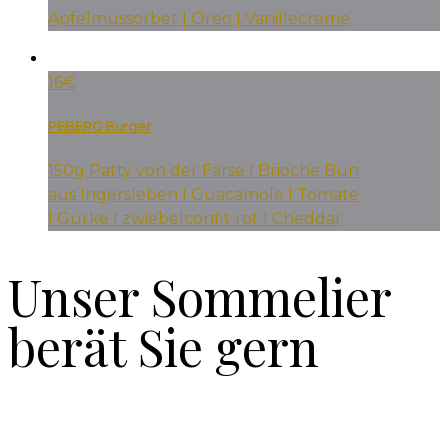
Apfelmussorbet | Oreo | Vanillecreme
16€
PEBERG Burger
150g Patty von der Färse I Brioche Bun
aus Ingersleben I Guacamole I Tomate
I Gurke I zwiebelconfit rot I Cheddar
Unser Sommelier
berät Sie gern