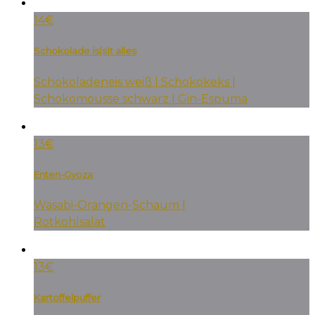
14€
Schokolade is(s)t alles
Schokoladeneis weiß | Schokokeks |
Schokomousse schwarz | Gin-Espuma
13€
Enten-Gyoza
Wasabi-Orangen-Schaum |
Rotkohlsalat
13€
Kartoffelpuffer