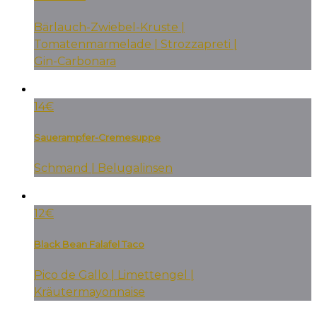
Bärlauch-Zwiebel-Kruste |
Tomatenmarmelade | Strozzapreti |
Gin-Carbonara
14€
Sauerampfer-Cremesuppe
Schmand | Belugalinsen
12€
Black Bean Falafel Taco
Pico de Gallo | Limettengel |
Kräutermayonnaise