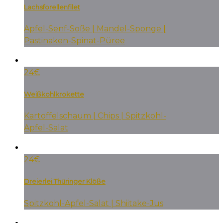
Lachsforellenfilet
Apfel-Senf-Soße | Mandel-Sponge |
Pastinaken-Spinat-Püree
24€
Weißkohlkrokette
Kartoffelschaum | Chips | Spitzkohl-
Apfel-Salat
24€
Dreierlei Thüringer Klöße
Spitzkohl-Apfel-Salat | Shiitake-Jus