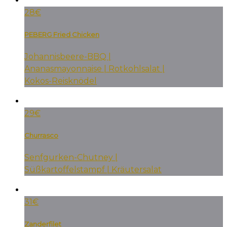
28€
PEBERG Fried Chicken
Johannisbeere-BBQ |
Ananasmayonnaise | Rotkohlsalat |
Kokos-Reisknödel
29€
Churrasco
Senfgurken-Chutney |
Süßkartoffelstampf | Kräutersalat
31€
Zanderfilet