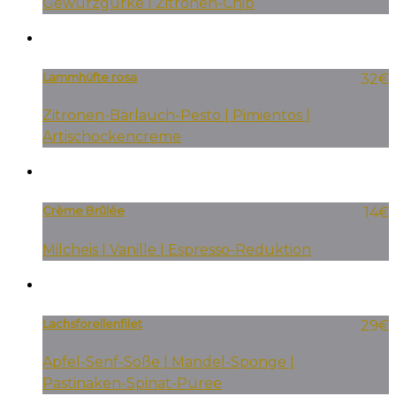
Gewürzgurke I Zitronen-Chip
Lammhüfte rosa
32€
Zitronen-Bärlauch-Pesto | Pimientos |
Artischockencreme
Crème Brûlée
14€
Milcheis | Vanille | Espresso-Reduktion
Lachsforellenfilet
29€
Apfel-Senf-Soße | Mandel-Sponge |
Pastinaken-Spinat-Püree