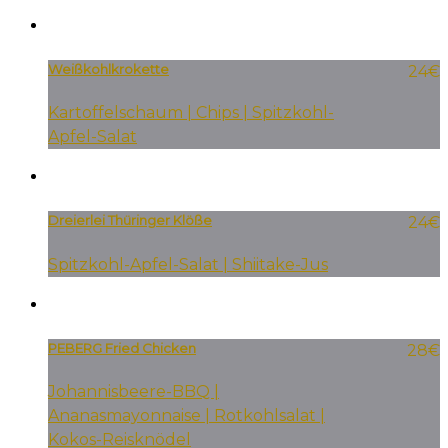
Weißkohlkrokette
24€
Kartoffelschaum | Chips | Spitzkohl-
Apfel-Salat
Dreierlei Thüringer Klöße
24€
Spitzkohl-Apfel-Salat | Shiitake-Jus
PEBERG Fried Chicken
28€
Johannisbeere-BBQ |
Ananasmayonnaise | Rotkohlsalat |
Kokos-Reisknödel