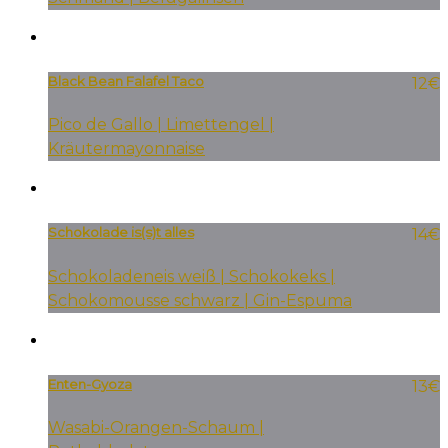
Black Bean Falafel Taco
12€
Pico de Gallo | Limettengel |
Kräutermayonnaise
Schokolade is(s)t alles
14€
Schokoladeneis weiß | Schokokeks |
Schokomousse schwarz | Gin-Espuma
Enten-Gyoza
13€
Wasabi-Orangen-Schaum |