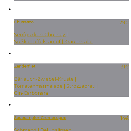
Churrasco
29€
Senfgurken-Chutney |
Süßkartoffelstampf | Kräutersalat
Zanderfilet
31€
Bärlauch-Zwiebel-Kruste |
Tomatenmarmelade | Strozzapreti |
Gin-Carbonara
Sauerampfer-Cremesuppe
14€
Schmand | Belugalinsen