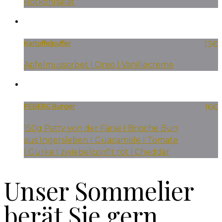
Rotkohlsalat
Kartoffelpuffer
13€
Apfelmussorbet | Oreo | Vanillecreme
PEBERG Burger
16€
150g Patty von der Färse I Brioche Bun
aus Ingersleben I Guacamole I Tomate
I Gurke I zwiebelconfit rot I Cheddar
Unser Sommelier
berät Sie gern