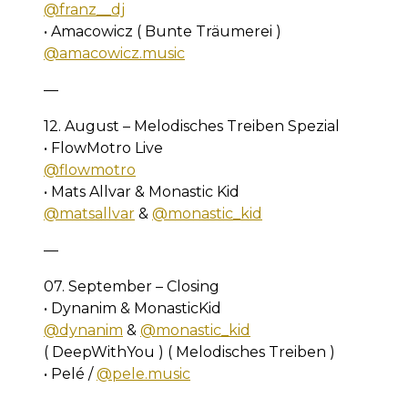
@franz__dj
• Amacowicz ( Bunte Träumerei )
@amacowicz.music
—
12. August – Melodisches Treiben Spezial
• FlowMotro Live
@flowmotro
• Mats Allvar & Monastic Kid
@matsallvar
&
@monastic_kid
—
07. September – Closing
• Dynanim & MonasticKid
@dynanim
&
@monastic_kid
( DeepWithYou ) ( Melodisches Treiben )
• Pelé /
@pele.music