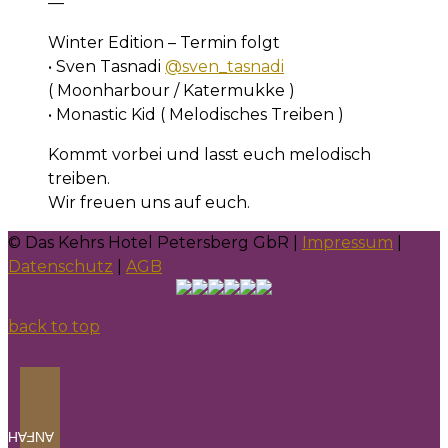
—
Winter Edition – Termin folgt
• Sven Tasnadi
@sven_tasnadi
( Moonharbour / Katermukke )
• Monastic Kid ( Melodisches Treiben )
Kommt vorbei und lasst euch melodisch
treiben.
Wir freuen uns auf euch.
© Das Kehrs Hotel Petersberg GbR |
Impressum
|
Datenschutz
|
AGB
back to top
NFAHRT