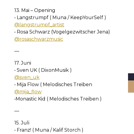
13. Mai – Opening
• Langstrumpf ( Muna / KeepYourSelf )
@langstrumpf_artist
• Rosa Schwarz (Vogelgezwitscher Jena)
@rosaschwarzmusic
—
17. Juni
• Sven UK ( DixonMusik )
@sven_uk
• Mija Flow ( Melodisches Treiben
@mija_flow
•Monastic Kid ( Melodisches Treiben )
—
15. Juli
• Franz! ( Muna / Kalif Storch )